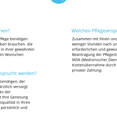
chen?
Welchen Pflegeansp
Pflege benötigen
Zusammen mit Ihnen und 
eben brauchen- die
weniger Stunden nach un
n in ihrer gewohnten
erforderlichen und gewün
hren Wünschen
Beantragung der Pflegest
MDK (Medizinischer Dien
Kostenübernahme durch P
privater Zahlung.
nsprucht werden?
 benötigen, der
rztlich versorgt
es der
st Ihre Genesung
qualität in Ihren
 persönlich und